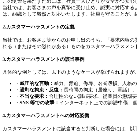
この使命を果たすためには、社員一人ひとりが安全かつ安心
当社では、お客さまの声を真摯に受け止め、誠実に対応する
は、組織として毅然と対応いたします。社員を守ることが、
2.カスタマーハラスメントの定義
当社では、お客さま等からのお申し出のうち、「要求内容の
れる（またはその恐れがある）ものをカスタマーハラスメン
3.カスタマーハラスメントの該当事例
具体的な例としては、以下のようなケースが挙げられますが
・
威圧的な言動：
暴力、脅迫、侮辱、名誉毀損、人格の
・
過剰な拘束・反復：
⾧時間の拘束（居座り、電話）、
・
不当な要求：
合理性のない謝罪要求、従業員の懲罰要
・
SNS 等での攻撃：
インターネット上での誹謗中傷、
4.カスタマーハラスメントへの対応姿勢
カスタマーハラスメントに該当すると判断した場合には、以